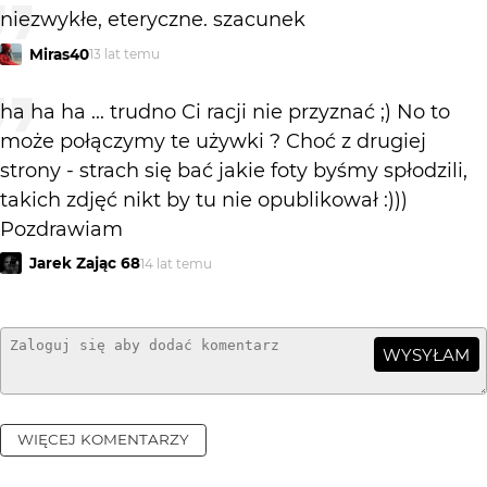
niezwykłe, eteryczne. szacunek
Miras40
13 lat temu
ha ha ha ... trudno Ci racji nie przyznać ;) No to
może połączymy te używki ? Choć z drugiej
strony - strach się bać jakie foty byśmy spłodzili,
takich zdjęć nikt by tu nie opublikował :)))
Pozdrawiam
Jarek Zając 68
14 lat temu
WYSYŁAM
WIĘCEJ KOMENTARZY