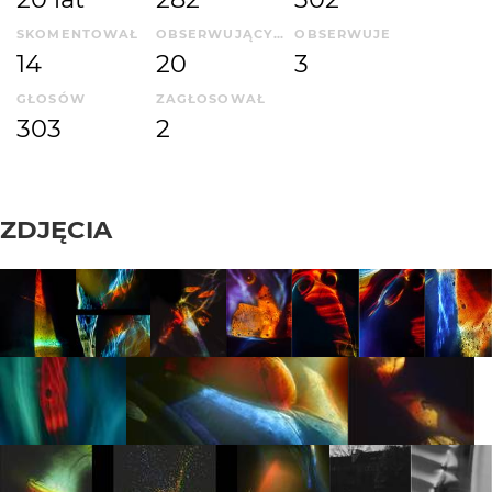
SKOMENTOWAŁ
OBSERWUJĄCYCH
OBSERWUJE
14
20
3
GŁOSÓW
ZAGŁOSOWAŁ
303
2
ZDJĘCIA