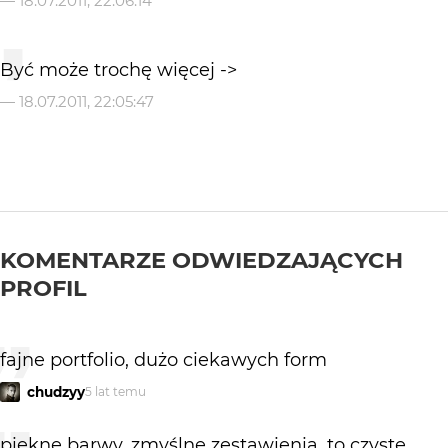
—
18.07.2011, 22:06:14
Być może trochę więcej ->
—
18.07.2011, 22:05:47
KOMENTARZE ODWIEDZAJĄCYCH
PROFIL
fajne portfolio, dużo ciekawych form
chudzyy
5 lat temu
piękne barwy, zmyślne zestawienia, to czyste