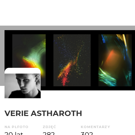
VERIE ASTHAROTH
NA PLFOTO
ZDJĘĆ
KOMENTARZY
20 lat
282
302