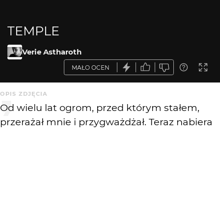
TEMPLE
Verie Astharoth
MAŁO OCEN
OPIS ZDJĘCIA
Od wielu lat ogrom, przed którym stałem,
przerażał mnie i przygważdżał. Teraz nabiera
szczegółów, okazuje się obrazem
przefiltrowanym przeze mnie samego.
Przerażenie przemienia się w fascynacje,
echo wbijanych gwoździ cichnie, ucisk
puszcza. Oto stoję, mały błysk światła przed
obliczem ogromu pełnego pustki. Celuję w