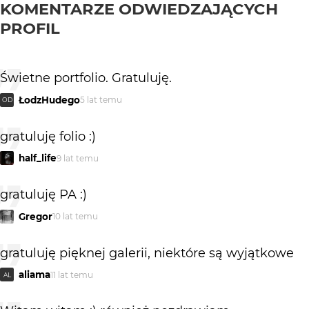
KOMENTARZE ODWIEDZAJĄCYCH
PROFIL
Świetne portfolio. Gratuluję.
ŁodzHudego
5 lat temu
OD
gratuluję folio :)
half_life
9 lat temu
gratuluję PA :)
Gregor
10 lat temu
gratuluję pięknej galerii, niektóre są wyjątkowe
aliama
11 lat temu
AL