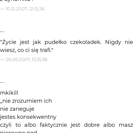
—
10.12.2007, 12:12:26
...
"Życie jest jak pudełko czekoladek. Nigdy nie
wiesz, co ci się trafi."
—
28.09.2007, 13:35:38
...
mkikill
,,nie zrozumiem ich
nie zaneguje
jestes konsekwentny
czyli to albo faktycznie jest dobre albo masz