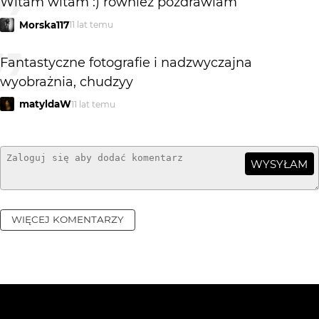
Witam witam :) również pozdrawiam
Morska117
11 lat temu
Fantastyczne fotografie i nadzwyczajna
wyobrażnia, chudzyy
matyldaW
11 lat temu
WYSYŁAM
WIĘCEJ KOMENTARZY