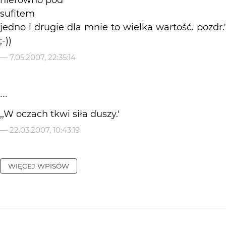
nierowno pod
sufitem
jedno i drugie dla mnie to wielka wartość. pozdr.'
;-))
—
7.05.2007, 22:35:14
...
,,W oczach tkwi siła duszy.'
—
22.03.2007, 10:43:19
WIĘCEJ WPISÓW