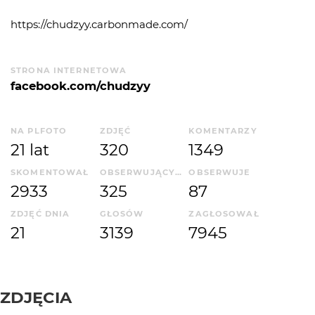
https://chudzyy.carbonmade.com/
STRONA INTERNETOWA
facebook.com/chudzyy
NA PLFOTO
ZDJĘĆ
KOMENTARZY
21 lat
320
1349
SKOMENTOWAŁ
OBSERWUJĄCYCH
OBSERWUJE
2933
325
87
ZDJĘĆ DNIA
GŁOSÓW
ZAGŁOSOWAŁ
21
3139
7945
ZDJĘCIA