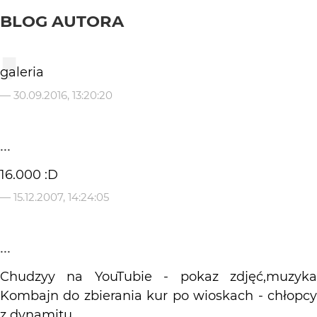
BLOG AUTORA
galeria
—
30.09.2016, 13:20:20
...
16.000 :D
—
15.12.2007, 14:24:05
...
Chudzyy na YouTubie - pokaz zdjęć,muzyka
Kombajn do zbierania kur po wioskach - chłopcy
z dynamitu .