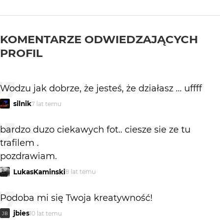
KOMENTARZE ODWIEDZAJĄCYCH
PROFIL
Wodzu jak dobrze, że jesteś, że działasz ... uffff
silnik
7 lat temu
bardzo duzo ciekawych fot.. ciesze sie ze tu
trafilem .
pozdrawiam.
LukasKaminski
8 lat temu
Podoba mi się Twoja kreatywność!
jbies
10 lat temu
JB