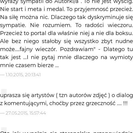
wyrazy sympatii do Autorki/a . To nie jest wyścig.
Nie start i meta i medal. To przyjemnosć przecież.
Na siłę można nic. Dlaczego tak dyskryminuje się
sympatie. Nie rozumiem. To radości wieczoru.
Przecież to portal dla właśnie niej a nie dla boksu.
Ale bez niego stałoby się wszystko zbyt nudne
może....fajny wieczór. Pozdrawiam" - Dlatego tu
tak jest ...I nie pytaj mnie dlaczego na wymioty
mnie czasem bierze ...
—
1.10.2015, 20:13:41
uprasza się artystów ( tzn autorów zdjęć ) o dialog
z komentującymi, choćby przez grzeczność .... !!!
—
27.05.2015, 15:57:44