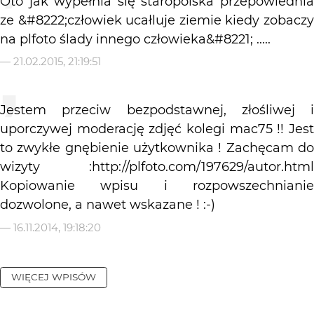
Oto jak wypełnia się staropolska przepowiednia
ze &#8222;człowiek ucałluje ziemie kiedy zobaczy
na plfoto ślady innego człowieka&#8221; .....
—
21.02.2015, 21:19:51
Jestem przeciw bezpodstawnej, złośliwej i
uporczywej moderację zdjęć kolegi mac75 !! Jest
to zwykłe gnębienie użytkownika ! Zachęcam do
wizyty :http://plfoto.com/197629/autor.html
Kopiowanie wpisu i rozpowszechnianie
dozwolone, a nawet wskazane ! :-)
—
16.11.2014, 19:18:20
WIĘCEJ WPISÓW