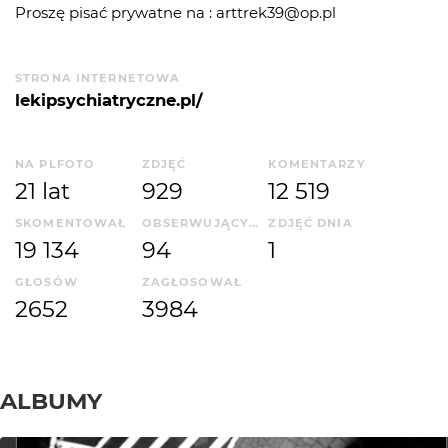
Proszę pisać prywatne na : arttrek39@op.pl
STRONA INTERNETOWA
lekipsychiatryczne.pl/
NA PLFOTO
ZDJĘĆ
KOMENTARZY
21 lat
929
12 519
SKOMENTOWAŁ
OBSERWUJĄCYCH
ZDJĘĆ DNIA
19 134
94
1
GŁOSÓW
ZAGŁOSOWAŁ
2652
3984
ALBUMY