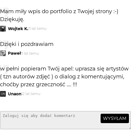
Mam miły wpis do portfolio z Twojej strony :-)
Dziękuję.
Wojtek K.
11 lat temu
Dzięki i pozdrawiam
Paweł
11 lat temu
w pełni popieram Twój apel: uprasza się artystów
( tzn autorów zdjęć ) o dialog z komentującymi,
choćby przez grzeczność .... !!!
Unaon
12 lat temu
UN
WYSYŁAM