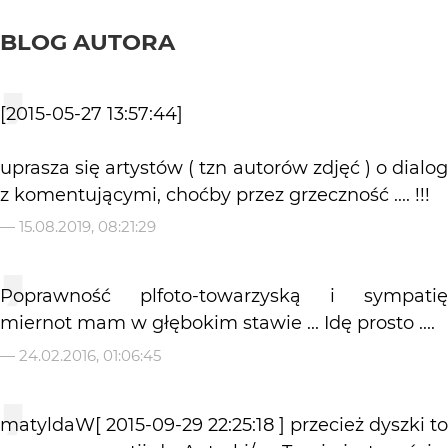
BLOG AUTORA
[2015-05-27 13:57:44]
uprasza się artystów ( tzn autorów zdjęć ) o dialog
z komentującymi, choćby przez grzeczność .... !!!
—
15.08.2019, 08:21:29
Poprawność plfoto-towarzyską i sympatię
miernot mam w głębokim stawie ... Idę prosto ....
—
24.02.2016, 01:06:45
matyldaW[ 2015-09-29 22:25:18 ] przecież dyszki to