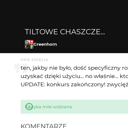
TILTOWE CHASZCZE...
Greenhorn
OPIS ZDJĘCIA
ten, jakby nie było, dość specyficzny r
uzyskać dzięki użyciu... no właśnie... kt
UPDATE: konkurs zakończony! zwycięży
Krytyka mile widziana
KOMENTARZE