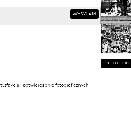
WYSYŁAM
PORTFOLIO
tysfakcja i potwierdzenie fotograficznych
nym do puszki przez adapter tilt......