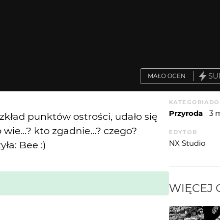
SU
MAŁO OCEN
KATEGORIA
DO
Przyroda
3 
ozkład punktów ostrości, udało się
o wie...? kto zgadnie...? czego?
EDYTOR
NX Studio
ła: Bee :)
WIĘCEJ