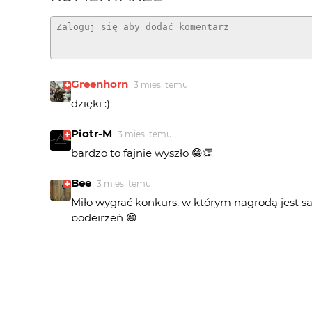
Greenhorn
3 mies. temu
dzięki :)
Piotr-M
3 mies. temu
bardzo to fajnie wyszło 😁👏
Bee
3 mies. temu
Miło wygrać konkurs, w którym nagrodą jest sa
podejrzeń 😄
pomian3
3 mies. temu
a ja pomyslałem o szkle manualnym m42 i założo
świetny kolor maja