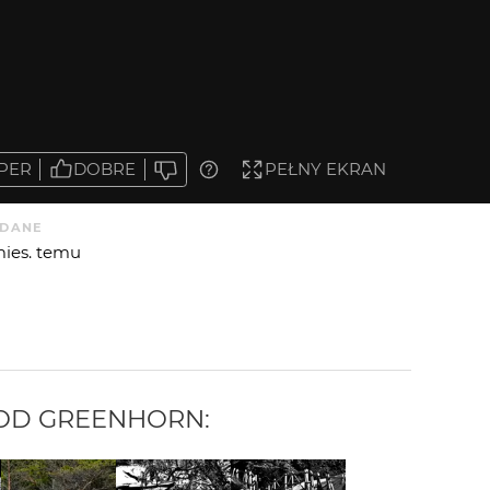
PER
DOBRE
PEŁNY EKRAN
DANE
mies. temu
 OD
GREENHORN
: