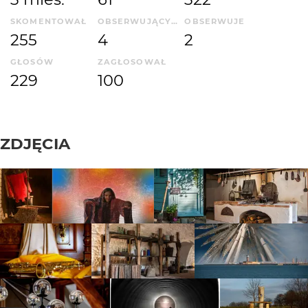
SKOMENTOWAŁ
OBSERWUJĄCYCH
OBSERWUJE
255
4
2
GŁOSÓW
ZAGŁOSOWAŁ
229
100
ZDJĘCIA