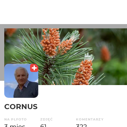
CORNUS
NA PLFOTO
ZDJĘĆ
KOMENTARZY
3 mies.
61
322