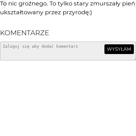
To nic groźnego. To tylko stary zmurszały pień
ukształtowany przez przyrodę:)
KOMENTARZE
WYSYŁAM
Ewa J.
3 mies. temu
ekstra potwór ;)
cornus
3 mies. temu
@ luczywo
???
luczywo
3 mies. temu
Przypomniał mi się dowcip o niedźwiedziu. ;)