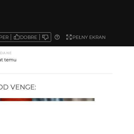
PER
DOBRE
PEŁNY EKRAN
DANE
lat temu
 OD
VENGE
: