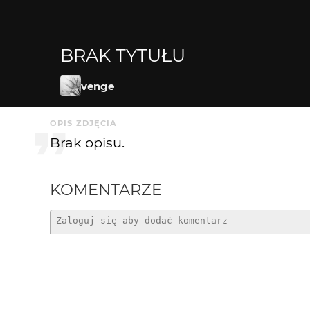
BRAK TYTUŁU
venge
OPIS ZDJĘCIA
Brak opisu.
KOMENTARZE
bajsza
5 lat temu
Wow!!! Białe piórko. Mam historię z dziecińst