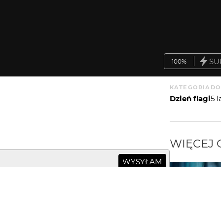
SU
100%
KATEGORIA
DO
Dzień flagi
5 
WIĘCEJ
WYSYŁAM
wa związaną z białym piórkiem. Biorę do