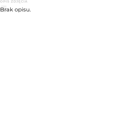
OPIS ZDJĘCIA
Brak opisu.
KOMENTARZE
WYSYŁAM
NAGRODY
Zdjęcie dnia
KATEGORIA
DODANE
Martwa natura
5 lat temu