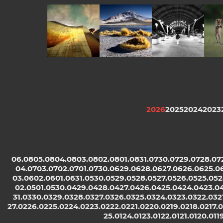
S E A T T L E
Wulkan
...
beztr
Inchauasi
2026
2025
2024
2023
06.08
05.08
04.08
03.08
02.08
01.08
31.07
30.07
29.07
28.07
04.07
03.07
02.07
01.07
30.06
29.06
28.06
27.06
26.06
25.0
03.06
02.06
01.06
31.05
30.05
29.05
28.05
27.05
26.05
25.05
2
02.05
01.05
30.04
29.04
28.04
27.04
26.04
25.04
24.04
23.0
31.03
30.03
29.03
28.03
27.03
26.03
25.03
24.03
23.03
22.03
2
27.02
26.02
25.02
24.02
23.02
22.02
21.02
20.02
19.02
18.02
17.
25.01
24.01
23.01
22.01
21.01
20.01
1