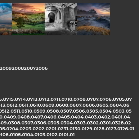
w
Pod Wysokim
You've Got Mail
WHISPERS OF
Wierchem
THE BLACK
SAND
2009
2008
2007
2006
6.07
15.07
14.07
13.07
12.07
11.07
10.07
08.07
07.07
06.07
05.07
6
13.06
12.06
11.06
10.06
09.06
08.06
07.06
06.06
05.06
04.06
05
12.05
11.05
10.05
09.05
08.05
07.05
06.05
05.05
04.05
03.05
0.04
09.04
08.04
07.04
06.04
05.04
04.04
03.04
02.04
01.04
3
09.03
08.03
07.03
06.03
05.03
04.03
03.03
02.03
01.03
28.02
05.02
04.02
03.02
02.02
01.02
31.01
30.01
29.01
28.01
27.01
26.01
1
06.01
05.01
04.01
03.01
02.01
01.01