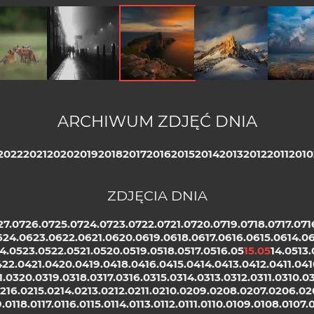
oska
..
Projekcja o
Passo Giau
Belchato
zachodzie
ARCHIWUM ZDJĘĆ DNIA
2022
2021
2020
2019
2018
2017
2016
2015
2014
2013
2012
2011
2010
ZDJĘCIA DNIA
27.07
26.07
25.07
24.07
23.07
22.07
21.07
20.07
19.07
18.07
17.07
1
6
24.06
23.06
22.06
21.06
20.06
19.06
18.06
17.06
16.06
15.06
14.0
4.05
23.05
22.05
21.05
20.05
19.05
18.05
17.05
16.05
15.05
14.05
13.
4
22.04
21.04
20.04
19.04
18.04
16.04
15.04
14.04
13.04
12.04
11.04
1
1.03
20.03
19.03
18.03
17.03
16.03
15.03
14.03
13.03
12.03
11.03
10.0
02
16.02
15.02
14.02
13.02
12.02
11.02
10.02
09.02
08.02
07.02
06.02
9.01
18.01
17.01
16.01
15.01
14.01
13.01
12.01
11.01
10.01
09.01
08.01
07.0