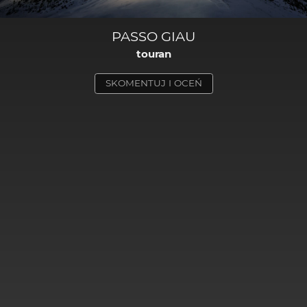
PASSO GIAU
touran
SKOMENTUJ I OCEŃ