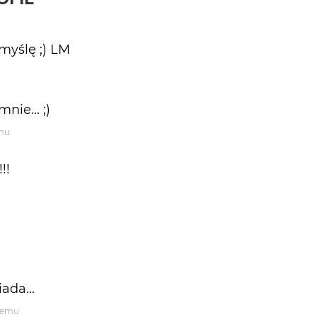
 myślę ;) LM
nie... ;)
emu
!!
ada...
 temu