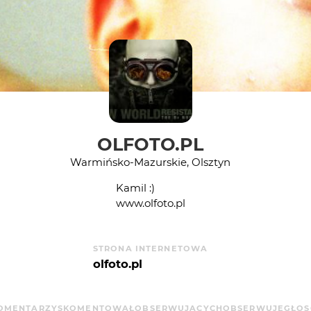
OLFOTO.PL
Warmińsko-Mazurskie, Olsztyn
Kamil :)
www.olfoto.pl
STRONA INTERNETOWA
olfoto.pl
OMENTARZY
SKOMENTOWAŁ
OBSERWUJĄCYCH
OBSERWUJE
GŁO