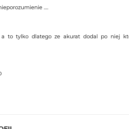
nieporozumienie ....
 a to tylko dlatego ze akurat dodal po niej k
O
OFIL