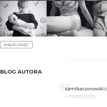
WIĘCEJ ZDJĘĆ
BLOG AUTORA
kamilkaczorowski.
—
7.11.2011, 21:21:12