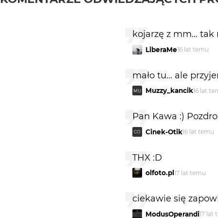
kojarzę z mm... tak
LiberaMe
16 lat temu
mało tu... ale przyjem
Muzzy_kancik
16 lat t
MU
Pan Kawa :) Pozdro!
Cinek-Otik
16 lat temu
CO
THX :D
olfoto.pl
17 lat temu
ciekawie się zapowi
ModusOperandi
17 lat