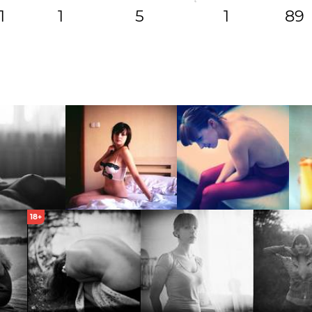
1
1
5
1
89
18+