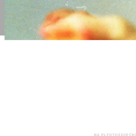
NA PLFOTO
ZDJĘĆ
K