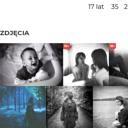
17 lat
35
2
ZDJĘCIA
18+
18+