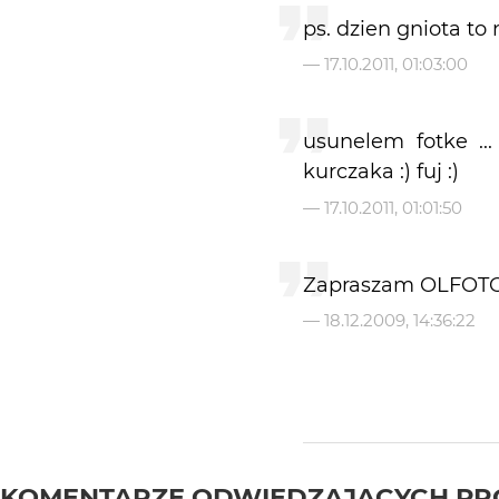
ps. dzien gniota to 
—
17.10.2011, 01:03:00
usunelem fotke ...
kurczaka :) fuj :)
—
17.10.2011, 01:01:50
Zapraszam OLFOT
—
18.12.2009, 14:36:22
KOMENTARZE ODWIEDZAJĄCYCH PR