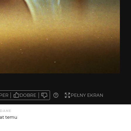
PER
DOBRE
PEŁNY EKRAN
DANE
 lat temu