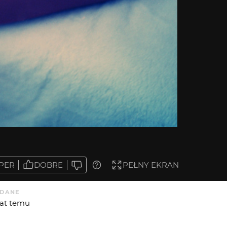
PER
DOBRE
PEŁNY EKRAN
DANE
 lat temu