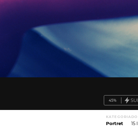
SU
45%
KATEGORIA
DO
Portret
15