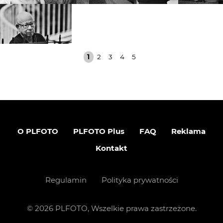
1
2
3
4
5
O PLFOTO
PLFOTO Plus
FAQ
Reklama
Kontakt
Regulamin
Polityka prywatności
©
2026
PLFOTO, Wszelkie prawa zastrzeżone.