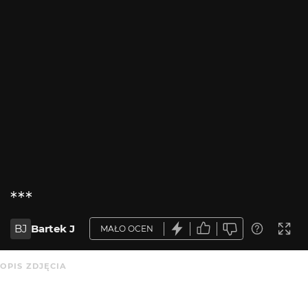
***
BJ
Bartek J
MAŁO OCEN
OPIS ZDJĘCIA
Domonika.