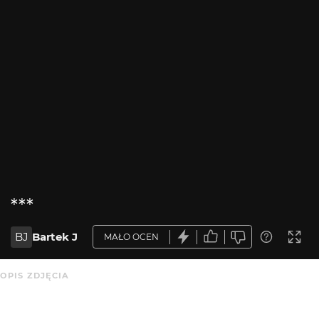
***
BJ
Bartek J
MAŁO OCEN
OPIS ZDJĘCIA
dreaming my dreams