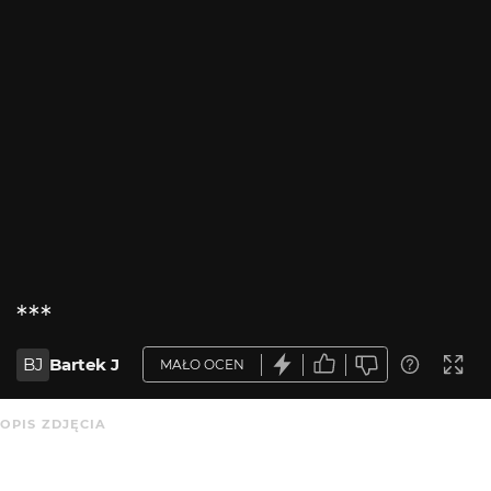
***
BJ
Bartek J
MAŁO OCEN
OPIS ZDJĘCIA
Brak opisu.