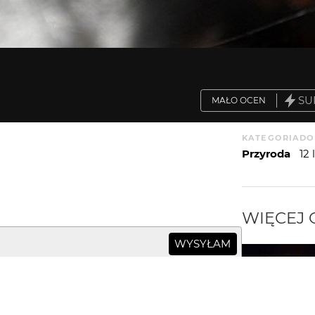
SU
MAŁO OCEN
KATEGORIA
DO
Przyroda
12
WIĘCEJ
WYSYŁAM