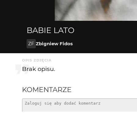
BABIE LATO
ZF
Zbigniew Fidos
OPIS ZDJĘCIA
Brak opisu.
KOMENTARZE
szarada
12 lat temu
Bardzo mi miło:) zasuwaj i działaj:)