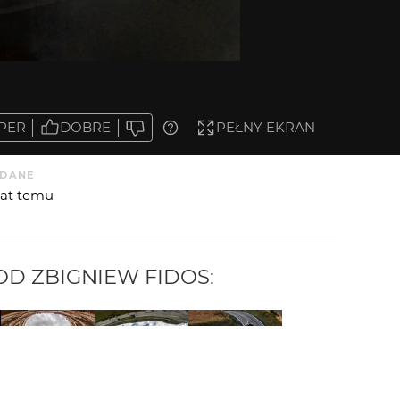
PER
DOBRE
PEŁNY EKRAN
DANE
 lat temu
 OD
ZBIGNIEW FIDOS
: