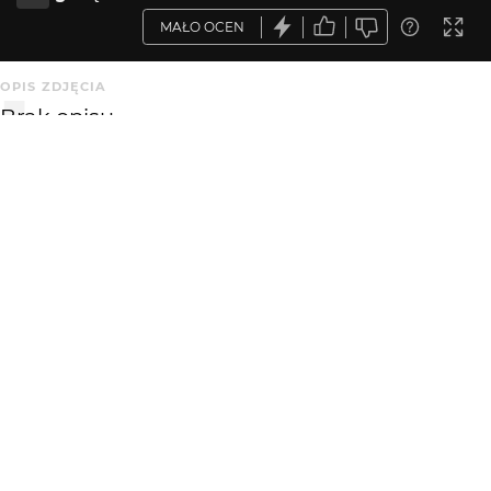
MAŁO OCEN
OPIS ZDJĘCIA
Brak opisu.
KOMENTARZE
WYSYŁAM
arkjus
19 lat temu
w dobra strone kombinujesz
DominikS
19 lat temu
Świątynia Wang - słaby pomysł na jej pokazanie...