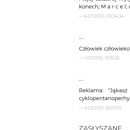
konech; M a r c e l;
—
6.07.2010, 00:34:34
...
Człowiek człowiekowi
—
1.07.2010, 19:15:26
...
Reklama: "Jąkas
cyklopentanoperhyd
—
5.03.2010, 15:01:00
ZASŁYSZANE ...