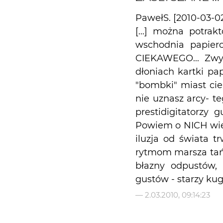
PawełS. [2010-03-0
[...] można potrak
wschodnia papier
CIEKAWEGO... Zwy
dłoniach kartki pap
"bombki" miast cie
nie uznasz arcy- te
prestidigitatorzy 
Powiem o NICH więce
iluzja od świata t
rytmom marsza tańcz
błazny odpustów, 
gustów - starzy kugl
—
2.03.2010, 09:14:23