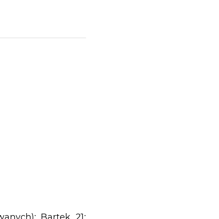
wanych): Bartek_21;