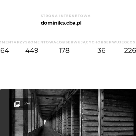
Mieszkam w wysokiej wieży, ona mnie obroni
STRONA INTERNETOWA
Nie walczę już z nikim, nie walczę już o nic
dominiks.cba.pl
Palą się na stosie moje ideały
Jutro będę duży, dzisiaj jestem mały
OMENTARZY
SKOMENTOWAŁ
OBSERWUJĄCYCH
OBSERWUJE
GŁO
Stawiam świat na głowie do góry nogami
464
449
178
36
22
Na odwrót i wspak bawię się słowami
Na białym czarnym kreślę jakieś plamy
Jutro będę duży, dzisiaj jestem mały
29