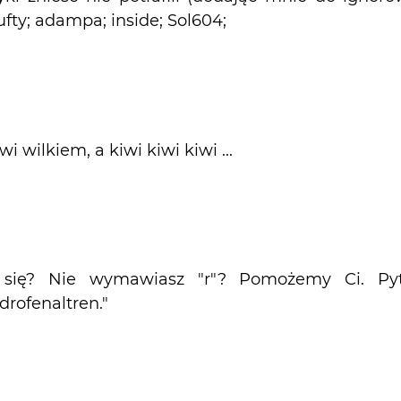
 ufty; adampa; inside; Sol604;
 wilkiem, a kiwi kiwi kiwi ...
z się? Nie wymawiasz "r"? Pomożemy Ci. Py
rofenaltren."