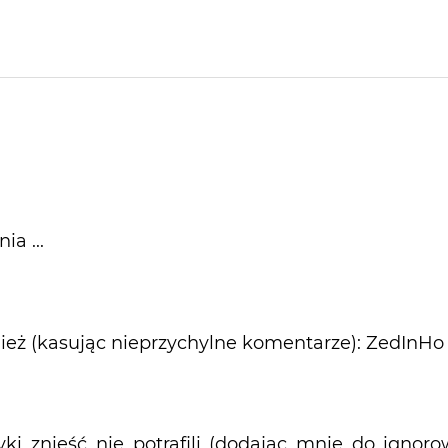
ia ...
nież (kasując nieprzychylne komentarze): ZedInHo
tyki znieść nie potrafili (dodając mnie do ignoro