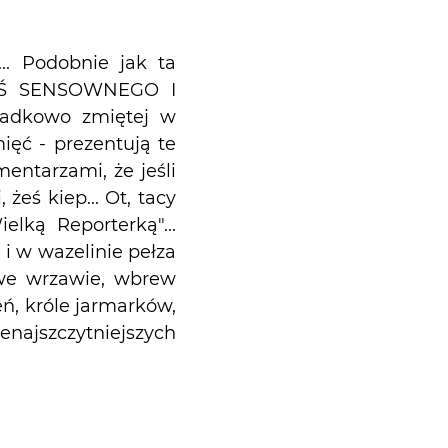
... Podobnie jak ta
 COŚ SENSOWNEGO I
padkowo zmiętej w
mięć - prezentują te
entarzami, że jeśli
żeś kiep... Ot, tacy
elką Reporterką"...
 i w wazelinie pełza
y we wrzawie, wbrew
eń, króle jarmarków,
najszczytniejszych