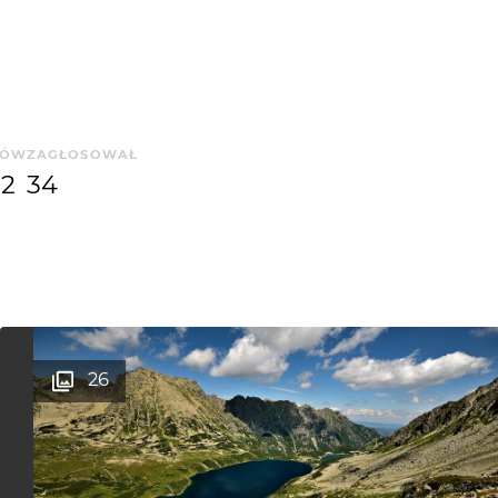
SÓW
ZAGŁOSOWAŁ
62
34
26