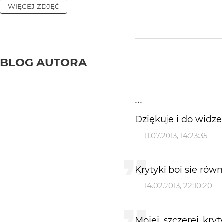
WIĘCEJ ZDJĘĆ
BLOG AUTORA
...
Dziękuje i do widzen
—
11.07.2013, 14:23:35
Krytyki boi sie rów
—
14.02.2013, 22:10:20
Mojej szczerej kry