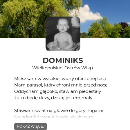
DOMINIKS
Wielkopolskie, Ostrów Wlkp.
Mieszkam w wysokiej wieży otoczonej fosą
Mam parasol, który chroni mnie przed nocą
Oddycham głęboko, stawiam piedestały
Jutro będę duży, dzisiaj jestem mały
Stawiam świat na głowie do góry nogami
Na odwrót i wspak bawię się słowami
Na białym czarnym kreślę jakieś plamy
POKAŻ WIĘCEJ
Jutro będę duży, dzisiaj jestem mały