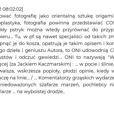
2 08:02:02]
tować fotografię jako orientalną sztukę origami
oplastyka, fotografia powinna przedstawiać
kły pstryk można wtedy przyrównać do przy
ieru... Tu, w pf są nawet specjaliści od takich z
pnąć je do kosza, opatrują je takim opisem i kom
go dzieła i geniuszu Autora, to ONI udowodnią Ci, 
gustów i odczuć gawiedzi... ONI to nazywają "Wi
j (za Jackiem Kaczmarskim) : ... w pocie i ślinie,
rwalsza, wskrzesza popioły, płodzi opinie, kied
ę na linie... / ... Komentatorzy grząskich wydarz
niedoważonych szafarze marzeń, pochlebcy nie
arze ... na wyboistej drodze..