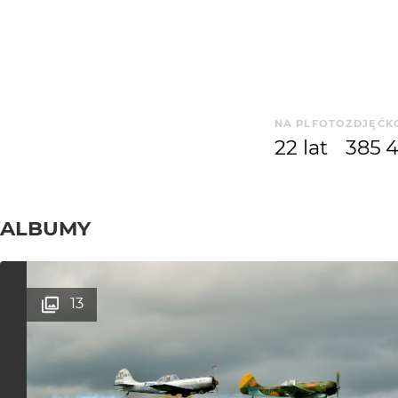
NA PLFOTO
ZDJĘĆ
K
22 lat
385
ALBUMY
13