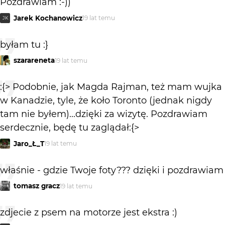
Pozdrawiam :-))
Jarek Kochanowicz
19 lat temu
JK
byłam tu :}
szarareneta
19 lat temu
:{> Podobnie, jak Magda Rajman, też mam wujka
w Kanadzie, tyle, że koło Toronto (jednak nigdy
tam nie byłem)...dzięki za wizytę. Pozdrawiam
serdecznie, będę tu zaglądał:{>
Jaro_Ł_T
19 lat temu
właśnie - gdzie Twoje foty??? dzięki i pozdrawiam
tomasz gracz
19 lat temu
zdjecie z psem na motorze jest ekstra :)