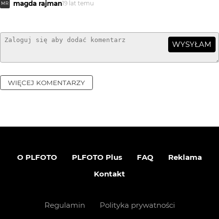
magda rajman
19 lat temu
MR
WYSYŁAM
WIĘCEJ KOMENTARZY
O PLFOTO
PLFOTO Plus
FAQ
Reklama
Kontakt
Regulamin
Polityka prywatności