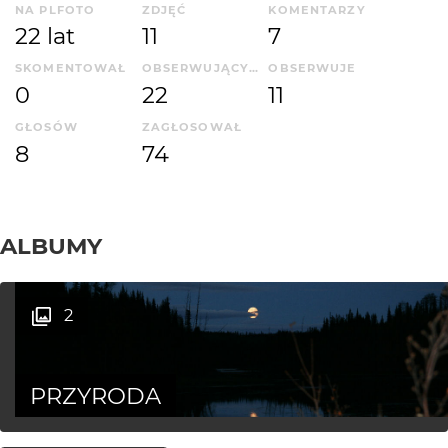
NA PLFOTO
ZDJĘĆ
KOMENTARZY
22 lat
11
7
SKOMENTOWAŁ
OBSERWUJĄCYCH
OBSERWUJE
0
22
11
GŁOSÓW
ZAGŁOSOWAŁ
8
74
ALBUMY
2
PRZYRODA