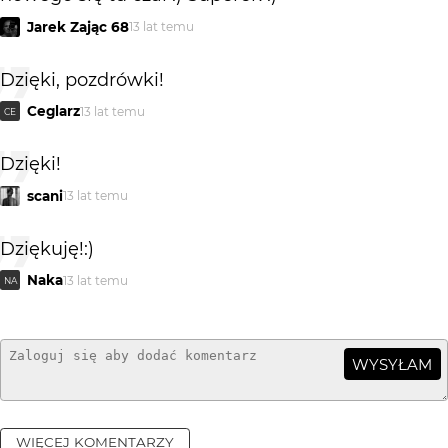
Jarek Zając 68
13 lat temu
Dzięki, pozdrówki!
Ceglarz
13 lat temu
CE
Dzięki!
scani
13 lat temu
Dziękuję!:)
Naka
13 lat temu
NA
WYSYŁAM
WIĘCEJ KOMENTARZY