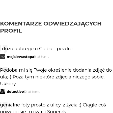
KOMENTARZE ODWIEDZAJĄCYCH
PROFIL
..dużo dobrego u Ciebie!..pozdro
mojalewastopa
9 lat temu
MO
Podoba mi się Twoje określenie dodania zdjęć do
ula;-) Poza tym niektóre zdjęcia niczego sobie.
Ukłony
detective
12 lat temu
genialne foty prosto z ulicy, z życia :) Ciągle coś
nowego się tu czai :) Superek :)