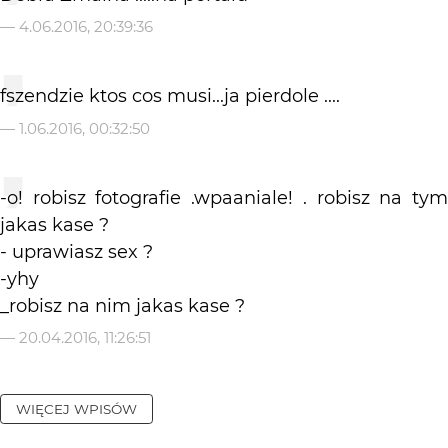
—
4.06.2016, 20:39:36
fszendzie ktos cos musi...ja pierdole ....
—
1.06.2016, 00:32:50
-o! robisz fotografie .wpaaniale! . robisz na tym
jakas kase ?
- uprawiasz sex ?
-yhy
_robisz na nim jakas kase ?
—
20.04.2016, 11:26:51
WIĘCEJ WPISÓW