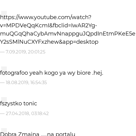
https://www.youtube.com/watch?
v=MPDVeQqKcmI&fbclid=IwAR2Yg-
muQGqQhaCybAmvNnappguJQpdInEtmPKeE5e
Y2sSMlNuCXYFxzhew&app=desktop
—
7.09.2019, 20:01:25
fotografoo yeah kogo ya wy biore .hej.
—
18.08.2019, 16:54:35
fszystko tonic
—
27.04.2018, 03:18:42
Dobra Zmaina .....na portalu