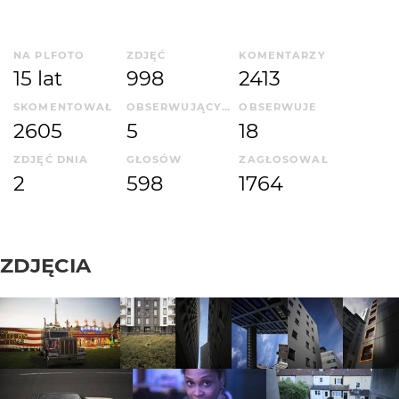
NA PLFOTO
ZDJĘĆ
KOMENTARZY
15 lat
998
2413
SKOMENTOWAŁ
OBSERWUJĄCYCH
OBSERWUJE
2605
5
18
ZDJĘĆ DNIA
GŁOSÓW
ZAGŁOSOWAŁ
2
598
1764
ZDJĘCIA