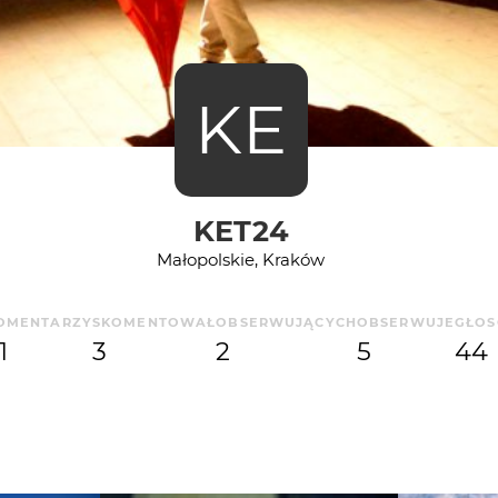
KE
KET24
Małopolskie, Kraków
OMENTARZY
SKOMENTOWAŁ
OBSERWUJĄCYCH
OBSERWUJE
GŁO
1
3
2
5
44