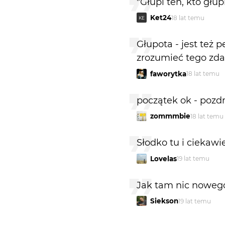
"Głupi ten, kto głu
Ket24
18 lat temu
KE
Głupota - jest też
zrozumieć tego zdan
faworytka
18 lat temu
początek ok - pozd
zommmbie
18 lat temu
Słodko tu i ciekawi
Lovelas
19 lat temu
Jak tam nic nowego
Siekson
19 lat temu