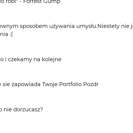
pio robi" - Forrest Gump
 pewnym sposobem używania umysłu.Niestety nie j
ia :(
ro i czekamy na kolejne
e sie zapowiada Twoje Portfolio Pozdr
 nie dorzucasz?