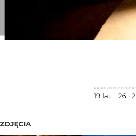
NA PLFOTO
ZDJĘĆ
K
19 lat
26
2
ZDJĘCIA