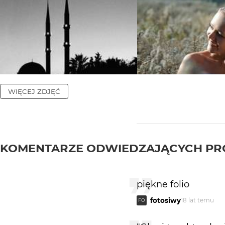
WIĘCEJ ZDJĘĆ
KOMENTARZE ODWIEDZAJĄCYCH PR
piękne folio
fotosiwy
18 lat temu
FO