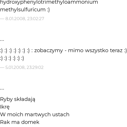
hydroxyphenylotrimethyloammonium
methylsulfuricum :)
—
8.01.2008, 23:02:27
...
:) :) :) :) :) :) :) : zobaczymy - mimo wszystko teraz :)
:) :) :) :) :) :)
—
5.01.2008, 23:29:02
...
Ryby składają
Ikrę
W moich martwych ustach
Rak ma domek