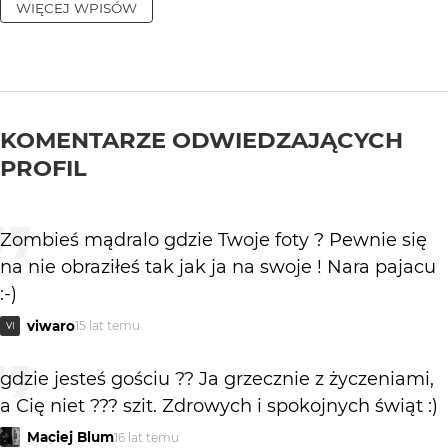
WIĘCEJ WPISÓW
KOMENTARZE ODWIEDZAJĄCYCH
PROFIL
Zombieś mądralo gdzie Twoje foty ? Pewnie się
na nie obraziłeś tak jak ja na swoje ! Nara pajacu
:-)
viwaro
15 lat temu
VI
gdzie jesteś gościu ?? Ja grzecznie z życzeniami,
a Cię niet ??? szit. Zdrowych i spokojnych świąt :)
Maciej Blum
16 lat temu