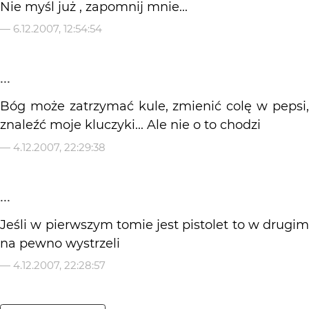
Nie myśl już , zapomnij mnie...
—
6.12.2007, 12:54:54
...
Bóg może zatrzymać kule, zmienić colę w pepsi,
znaleźć moje kluczyki... Ale nie o to chodzi
—
4.12.2007, 22:29:38
...
Jeśli w pierwszym tomie jest pistolet to w drugim
na pewno wystrzeli
—
4.12.2007, 22:28:57