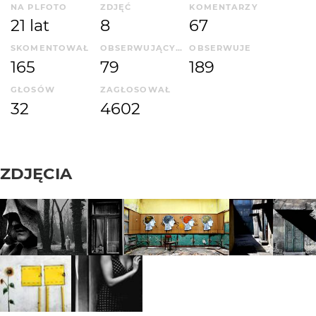
NA PLFOTO
ZDJĘĆ
KOMENTARZY
21 lat
8
67
SKOMENTOWAŁ
OBSERWUJĄCYCH
OBSERWUJE
165
79
189
GŁOSÓW
ZAGŁOSOWAŁ
32
4602
ZDJĘCIA