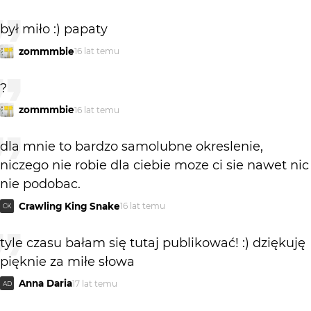
był miło :) papaty
zommmbie
16 lat temu
?
zommmbie
16 lat temu
dla mnie to bardzo samolubne okreslenie,
niczego nie robie dla ciebie moze ci sie nawet nic
nie podobac.
Crawling King Snake
16 lat temu
CK
tyle czasu bałam się tutaj publikować! :) dziękuję
pięknie za miłe słowa
Anna Daria
17 lat temu
AD