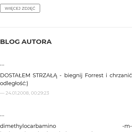
WIĘCEJ ZDJĘĆ
BLOG AUTORA
...
DOSTAŁEM STRZAŁĄ - biegnij Forrest i chrzanić
odległość:)
—
24.01.2008, 00:29:23
...
dimethylocarbamino -m-