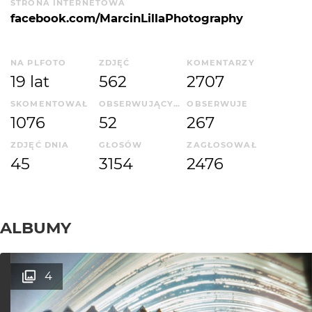
STRONA INTERNETOWA
facebook.com/MarcinLillaPhotography
NA PLFOTO
ZDJĘĆ
KOMENTARZY
19 lat
562
2707
SKOMENTOWAŁ
OBSERWUJĄCYCH
OBSERWUJE
1076
52
267
ZDJĘĆ DNIA
GŁOSÓW
ZAGŁOSOWAŁ
45
3154
2476
ALBUMY
4