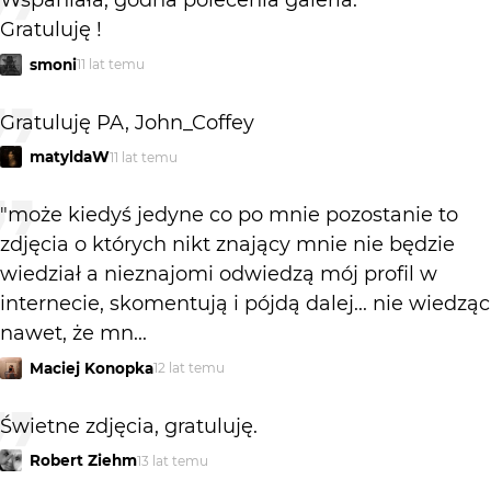
Wspaniała, godna polecenia galeria.
Gratuluję !
smoni
11 lat temu
Gratuluję PA, John_Coffey
matyldaW
11 lat temu
"może kiedyś jedyne co po mnie pozostanie to
zdjęcia o których nikt znający mnie nie będzie
wiedział a nieznajomi odwiedzą mój profil w
internecie, skomentują i pójdą dalej... nie wiedząc
nawet, że mn...
Maciej Konopka
12 lat temu
Świetne zdjęcia, gratuluję.
Robert Ziehm
13 lat temu