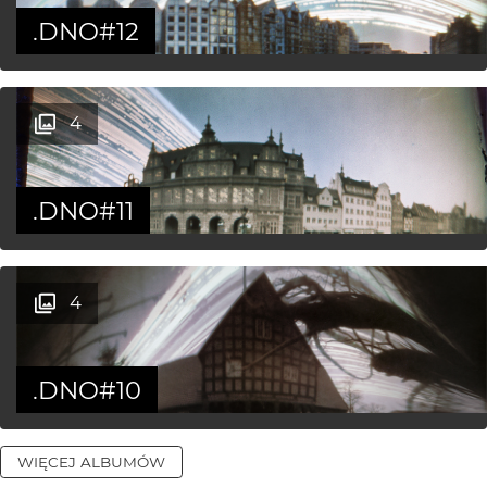
.DNO#12
4
.DNO#11
4
.DNO#10
WIĘCEJ ALBUMÓW