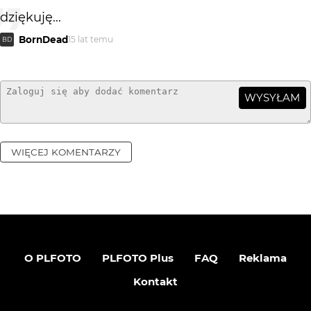
dziękuję...
BornDead
15 lat temu
BD
WYSYŁAM
WIĘCEJ KOMENTARZY
O PLFOTO
PLFOTO Plus
FAQ
Reklama
Kontakt