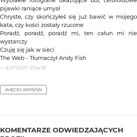
Wyblakłe fotografie ukazujące ból, celuloidowe
pijawki raniące umysł
Chryste, czy skończyłeś się już bawić w mojego
kata, czy kości zostały rzucone
Poradź, poradź, poradź mi, ten całun mi nie
wystarczy
Czuję się jak w sieci
The Web - Tłumaczył Andy Fish
—
6.07.2007, 21:54:39
WIĘCEJ WPISÓW
KOMENTARZE ODWIEDZAJĄCYCH