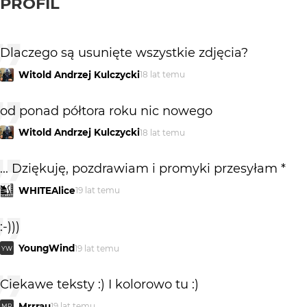
PROFIL
Dlaczego są usunięte wszystkie zdjęcia?
Witold Andrzej Kulczycki
18 lat temu
od ponad półtora roku nic nowego
Witold Andrzej Kulczycki
18 lat temu
... Dziękuję, pozdrawiam i promyki przesyłam *
WHITEAlice
19 lat temu
:-)))
YoungWind
19 lat temu
YW
Ciekawe teksty :) I kolorowo tu :)
Mrrrau
19 lat temu
MR