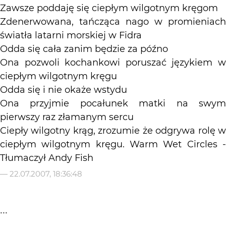
Zawsze poddaję się ciepłym wilgotnym kręgom
Zdenerwowana, tańcząca nago w promieniach
światła latarni morskiej w Fidra
Odda się cała zanim będzie za późno
Ona pozwoli kochankowi poruszać językiem w
ciepłym wilgotnym kręgu
Odda się i nie okaże wstydu
Ona przyjmie pocałunek matki na swym
pierwszy raz złamanym sercu
Ciepły wilgotny krąg, zrozumie że odgrywa rolę w
ciepłym wilgotnym kręgu. Warm Wet Circles -
Tłumaczył Andy Fish
—
22.07.2007, 18:36:48
...