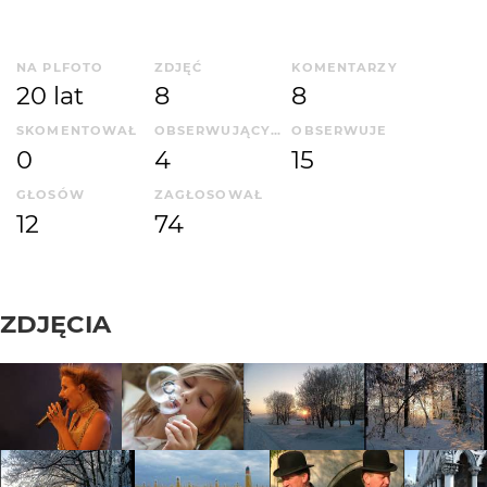
NA PLFOTO
ZDJĘĆ
KOMENTARZY
20 lat
8
8
SKOMENTOWAŁ
OBSERWUJĄCYCH
OBSERWUJE
0
4
15
GŁOSÓW
ZAGŁOSOWAŁ
12
74
ZDJĘCIA