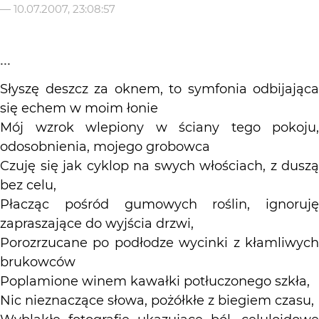
—
10.07.2007, 23:08:57
...
Słyszę deszcz za oknem, to symfonia odbijająca
się echem w moim łonie
Mój wzrok wlepiony w ściany tego pokoju,
odosobnienia, mojego grobowca
Czuję się jak cyklop na swych włościach, z duszą
bez celu,
Płacząc pośród gumowych roślin, ignoruję
zapraszające do wyjścia drzwi,
Porozrzucane po podłodze wycinki z kłamliwych
brukowców
Poplamione winem kawałki potłuczonego szkła,
Nic nieznaczące słowa, pożółkłe z biegiem czasu,