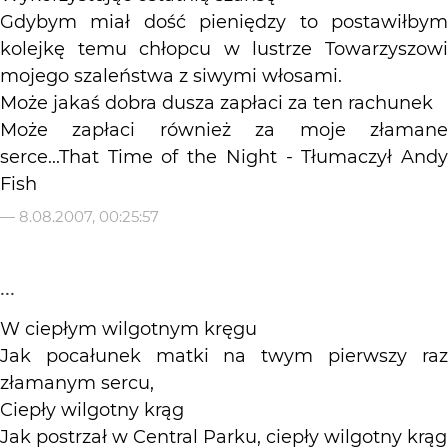
Gdybym miał dość pieniędzy to postawiłbym
kolejkę temu chłopcu w lustrze Towarzyszowi
mojego szaleństwa z siwymi włosami.
Może jakaś dobra dusza zapłaci za ten rachunek
Może zapłaci również za moje złamane
serce...That Time of the Night - Tłumaczył Andy
Fish
—
8.08.2007, 00:25:57
...
W ciepłym wilgotnym kręgu
Jak pocałunek matki na twym pierwszy raz
złamanym sercu,
Ciepły wilgotny krąg
Jak postrzał w Central Parku, ciepły wilgotny krąg