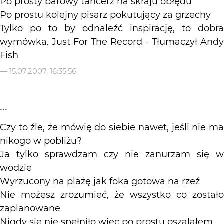
Po prosty barowy tancerz na skraju obłędu
Po prostu kolejny pisarz pokutujący za grzechy
Tylko po to by odnaleźć inspirację, to dobra
wymówka. Just For The Record - Tłumaczył Andy
Fish
—
15.07.2007, 16:35:56
...
Czy to źle, że mówię do siebie nawet, jeśli nie ma
nikogo w pobliżu?
Ja tylko sprawdzam czy nie zanurzam się w
wodzie
Wyrzucony na plażę jak foka gotowa na rzeź
Nie możesz zrozumieć, że wszystko co zostało
zaplanowane
Nigdy się nie spełniło więc po prostu oszalałem