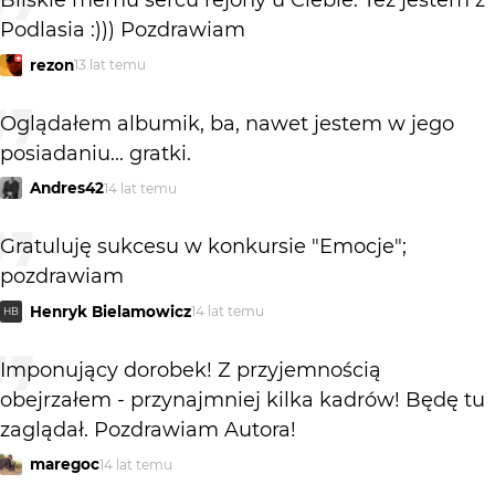
Bliskie memu sercu rejony u Ciebie. Też jestem z
Podlasia :))) Pozdrawiam
rezon
13 lat temu
Oglądałem albumik, ba, nawet jestem w jego
posiadaniu... gratki.
Andres42
14 lat temu
Gratuluję sukcesu w konkursie "Emocje";
pozdrawiam
Henryk Bielamowicz
14 lat temu
HB
Imponujący dorobek! Z przyjemnością
obejrzałem - przynajmniej kilka kadrów! Będę tu
zaglądał. Pozdrawiam Autora!
maregoc
14 lat temu