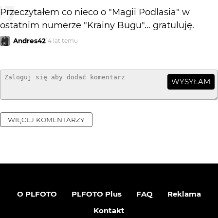
Przeczytałem co nieco o "Magii Podlasia" w
ostatnim numerze "Krainy Bugu"... gratuluję.
Andres42
14 lat temu
WYSYŁAM
WIĘCEJ KOMENTARZY
O PLFOTO
PLFOTO Plus
FAQ
Reklama
Kontakt