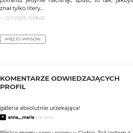
potrafisz jedynie nacisnąć spust, to tak, jakbyś
znał tylko litery...
—
12.11.2009, 15:08:05
WIĘCEJ WPISÓW
KOMENTARZE ODWIEDZAJĄCYCH
PROFIL
galeria absolutnie urzekająca!
anna__maria
13 lat temu