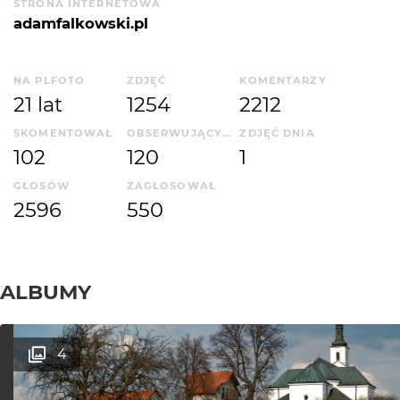
STRONA INTERNETOWA
adamfalkowski.pl
NA PLFOTO
ZDJĘĆ
KOMENTARZY
21 lat
1254
2212
SKOMENTOWAŁ
OBSERWUJĄCYCH
ZDJĘĆ DNIA
102
120
1
GŁOSÓW
ZAGŁOSOWAŁ
2596
550
ALBUMY
4