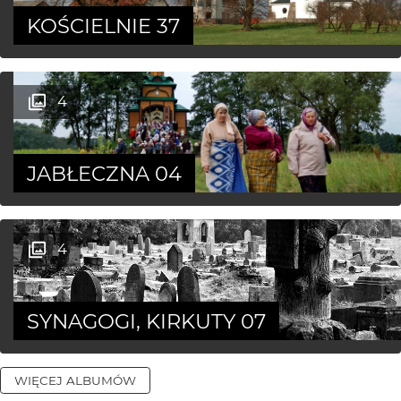
KOŚCIELNIE 37
4
JABŁECZNA 04
4
SYNAGOGI, KIRKUTY 07
WIĘCEJ ALBUMÓW