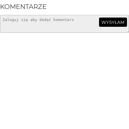
KOMENTARZE
WYSYŁAM
zlodziejka
21 lat temu
ładne
chudzyy
21 lat temu
bdb+
kowal1959
21 lat temu
KO
bdb
ab98
21 lat temu
AB
mnie zima wogóle nie porywa, jesta taka powa roku.
ASL
21 lat temu
AS