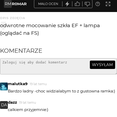
RM
R0MAR
MAŁO OCEN
OPIS ZDJĘCIA
odwrotne mocowanie szkła EF + lampa
(oglądać na FS)
KOMENTARZE
WYSYŁAM
malutka9
19 lat temu
Bardzo ladny -choc widzialabym to z gustowna ramka:)
dazz
19 lat temu
DA
calkiem przyjemnie:)