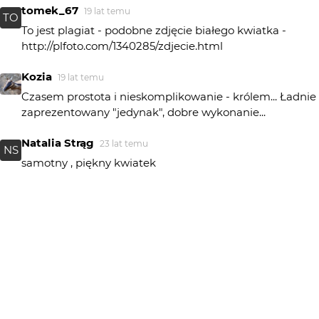
tomek_67
19 lat temu
TO
To jest plagiat - podobne zdjęcie białego kwiatka -
http://plfoto.com/1340285/zdjecie.html
Kozia
19 lat temu
Czasem prostota i nieskomplikowanie - królem... Ładnie
zaprezentowany "jedynak", dobre wykonanie...
Natalia Strąg
23 lat temu
NS
samotny , piękny kwiatek
R0MAR
23 lat temu
RM
VanGodz, dlaczego od razu jak obelgę - po prostu
chciałem wiedzieć dokładnie co masz na mysli - skoro o
ziarno chodzi to fakt. mam z tym ostatnio problemy -
niedoświetlona superia200 ma duże ziarno. Szczególnie
je widać na nieostrym tle. Ostatnio coraz bardziej je
rozmywam i coraz większe ziarno uzyskuję. Zwłaszcza
jak nie chcę przepalić i lekko nie doświetlam - tedy