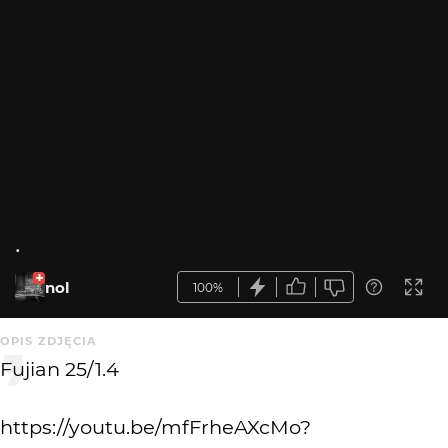
.
nol
100%
OPIS ZDJĘCIA
Fujian 25/1.4
https://youtu.be/mfFrheAXcMo?