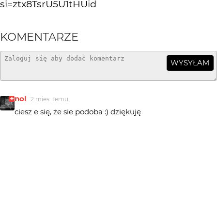
si=ztx8TsrU5U1tHUid
KOMENTARZE
WYSYŁAM
nol
2 mies. temu
ciesz e się, że sie podoba :) dziękuję
Greenhorn
3 mies. temu
+++!
Piotr-M
3 mies. temu
świetna robota !!!
marpie
3 mies. temu
Extra