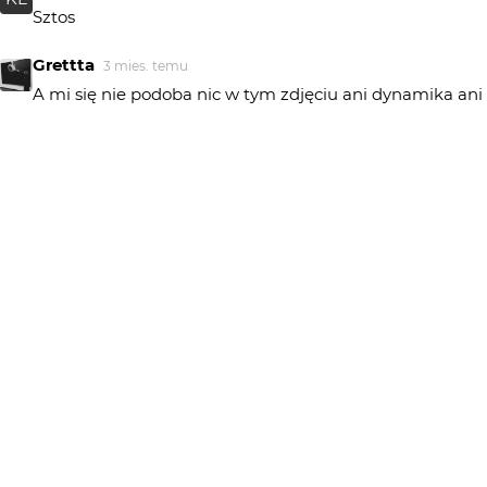
Sztos
Grettta
3 mies. temu
A mi się nie podoba nic w tym zdjęciu ani dynamika ani
ekspresjia ani odcienie . Widzę tylko ogromne
przerażenia konia...no coż
deep_space_vibe
3 mies. temu
rodeo to zło, okrucieństwo na słabszej istocie dla własnej
uciechy i rozrywki
Piotr-M
3 mies. temu
świetnie zatrzymane w kadrze, wyśmienite ZD 👏👏👏
mrfoto
3 mies. temu
Wooow! Rewelacja!
maro
3 mies. temu
Do takiej fotografii to trzeba położyć się na ziemi. Z tej