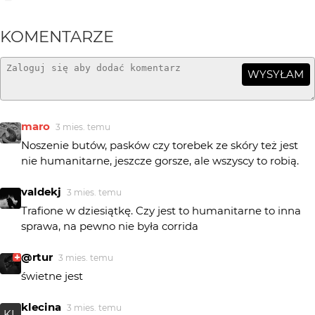
KOMENTARZE
WYSYŁAM
maro
3 mies. temu
Noszenie butów, pasków czy torebek ze skóry też jest
nie humanitarne, jeszcze gorsze, ale wszyscy to robią.
valdekj
3 mies. temu
Trafione w dziesiątkę. Czy jest to humanitarne to inna
sprawa, na pewno nie była corrida
@rtur
3 mies. temu
świetne jest
klecina
3 mies. temu
KL