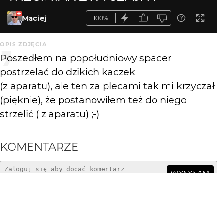
Maciej
100%
OPIS ZDJĘCIA
Poszedłem na popołudniowy spacer
postrzelać do dzikich kaczek
(z aparatu), ale ten za plecami tak mi krzyczał
(pięknie), że postanowiłem też do niego
strzelić ( z aparatu) ;-)
KOMENTARZE
WYSYŁAM
Greenhorn
3 mies. temu