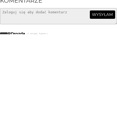
KOMENTARZE
WYSYŁAM
RDrozda
4 mies. temu
RD
Prosił bym żebyś zajrzał w historię Warszawy tej z
Powstania. Potem ....
Greenhorn
4 mies. temu
dziękuję...
@RDrozda - pomniki, które miały być usunięte to są
usunięte (w większości zapewne) - ten odnosi się do
ludzi, którzy (niezależnie od tego, w jakim ustroju)
wykonywali swoją, niebezpieczną pracę... - nie widzę
powodu aby demonizować ten pomnik (a historia jaka
była - taka była...)
Pałac Kultury też powinno się zburzyć?
RDrozda
4 mies. temu