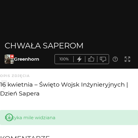
CHWAŁA SAPEROM
Greenhorn
100%
OPIS ZDJĘCIA
16 kwietnia – Święto Wojsk Inżynieryjnych |
Dzień Sapera
Krytyka mile widziana