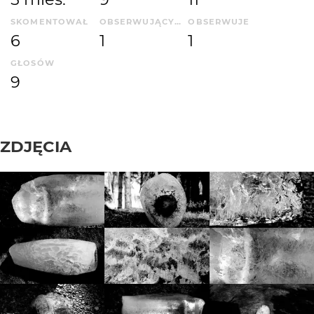
SKOMENTOWAŁ
OBSERWUJĄCYCH
OBSERWUJE
6
1
1
GŁOSÓW
9
ZDJĘCIA