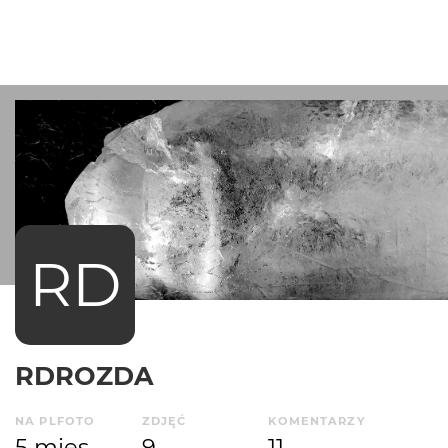
RD
RDROZDA
NA PLFOTO
ZDJĘĆ
KOMENTARZY
5 mies.
9
11