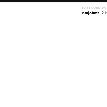
KATEGORIA
DO
Krajobraz
2 
WIĘCEJ
WYSYŁAM
PORTFOLIO