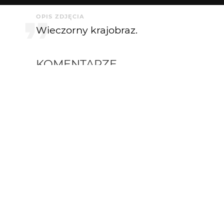
OPIS ZDJĘCIA
Wieczorny krajobraz.
KOMENTARZE
annuszka0112
2 lat temu
AN
Lubię takie miejsca:)
HheniekK
2 lat temu
+++++
Akrim
2 lat temu
AK
ok :)