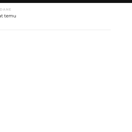
DANE
lat temu
 OD
HENIEK.B
:
 AUTORA