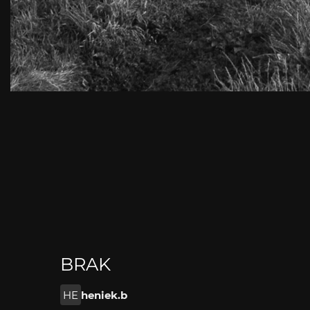
BRAK
HE
heniek.b