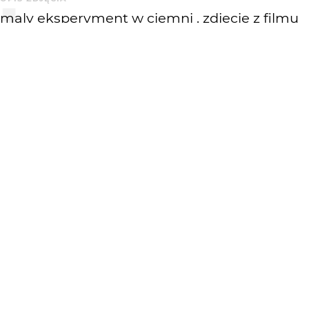
maly eksperyment w ciemni . zdjecie z filmu
35 mm na papierze foma multigrade
KOMENTARZE
WYSYŁAM
bandziol20
8 lat temu
b. ładne :)
KATEGORIA
DODANE
Krajobraz
8 lat temu
WIĘCEJ OD
LENNYS
: