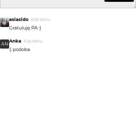
asiasido
8 lat temu
Gratuluję PA :)
Anka
9 lat temu
AN
:) podoba
turdan
9 lat temu
...:) /// \\\
Piotr Bozejewicz
9 lat temu
PB
W Plfoto od:
2001-10-18 11:01:09 :D
Piotr Bozejewicz
9 lat temu
PB
O ile twoja gwardia może być starsza od mojej? Parę
miesięcy najwyżej.