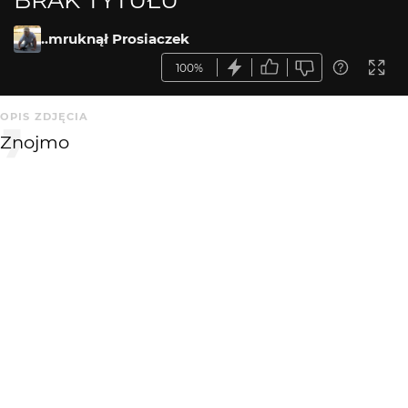
..mruknął Prosiaczek
100%
OPIS ZDJĘCIA
Znojmo
KOMENTARZE
WYSYŁAM
miljo
10 lat temu
Miejsce. Światło. Kolory. Klimat.
felix13
10 lat temu
FE