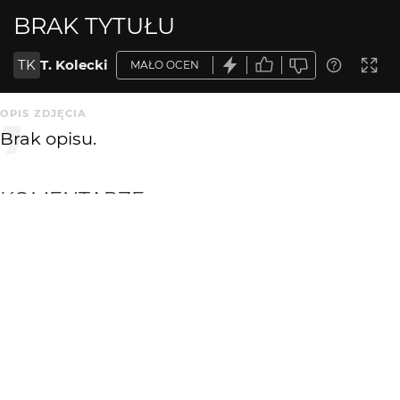
BRAK TYTUŁU
TK
T. Kolecki
MAŁO OCEN
OPIS ZDJĘCIA
Brak opisu.
KOMENTARZE
WYSYŁAM
bandziol20
10 lat temu
bdb ! popisowe wykonanie :)
KatrinS
10 lat temu