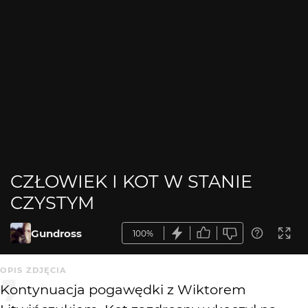
CZŁOWIEK I KOT W STANIE
CZYSTYM
Gundross
100%
OPIS ZDJĘCIA
Kontynuacja pogawędki z Wiktorem