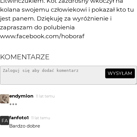
Litwińczukiem. Kot zazdrosny wkoczył na
kolana swojemu człowiekowi i pokazał kto tu
jest panem. Dziękuję za wyróżnienie i
zapraszam do polubienia
www.facebook.com/hoboraf
KOMENTARZE
WYSYŁAM
endymion
11 lat temu
+++
fanfoto1
11 lat temu
FA
Bardzo dobre