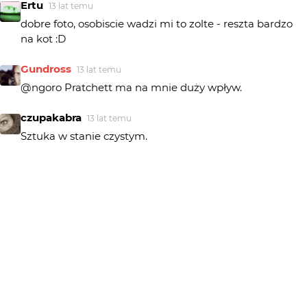
Ertu
13 lat temu
dobre foto, osobiscie wadzi mi to zolte - reszta bardzo
na kot :D
Gundross
13 lat temu
@ngoro Pratchett ma na mnie duży wpływ.
czupakabra
13 lat temu
Sztuka w stanie czystym.
ngoro
13 lat temu
NG
dziecko ultra ......tu masz
tytułłłłł.........http://lubimyczytac.pl/ksiazka/30017/kot-w-
stanie-czystym
JuanitaCh
13 lat temu
rzeczywiście czyste, gratki :)
Dziecko Ultra Prawicowego Architekta
13 lat temu