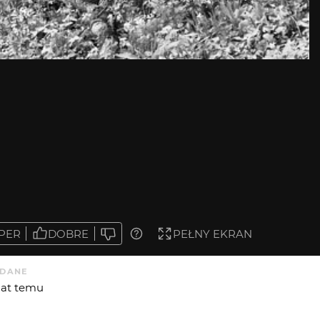
PER
DOBRE
PEŁNY EKRAN
DANE
 lat temu