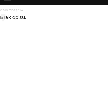
OPIS ZDJĘCIA
Brak opisu.
KOMENTARZE
WYSYŁAM
Zofinka
13 lat temu
magnoliowa panienka
RadoslawBialkowski
14 lat temu
RB
kolejny specjalista od angielskich tytułów... na zdjęcie to
wpływu nie ma, kadr średni, światła ciekawego brak.
KATEGORIA
DODANE