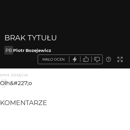
BRAK TYTUŁU
PB
Piotr Bozejewicz
MAŁO OCEN
OPIS ZDJĘCIA
Olh&#227;o
KOMENTARZE
WYSYŁAM