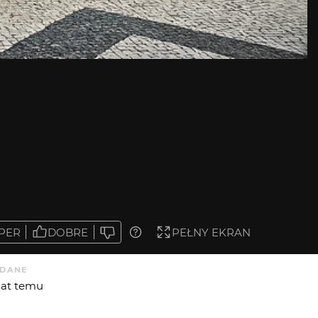
PER
DOBRE
PEŁNY EKRAN
DANE
 lat temu