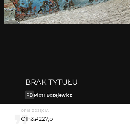
BRAK TYTUŁU
PB
Piotr Bozejewicz
OPIS ZDJĘCIA
Olh&#227;o