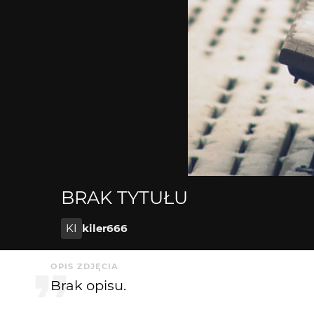
BRAK TYTUŁU
KI
kiler666
OPIS ZDJĘCIA
Brak opisu.