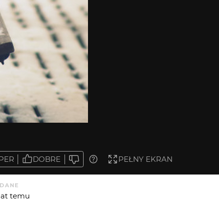
PER
DOBRE
PEŁNY EKRAN
DANE
 lat temu