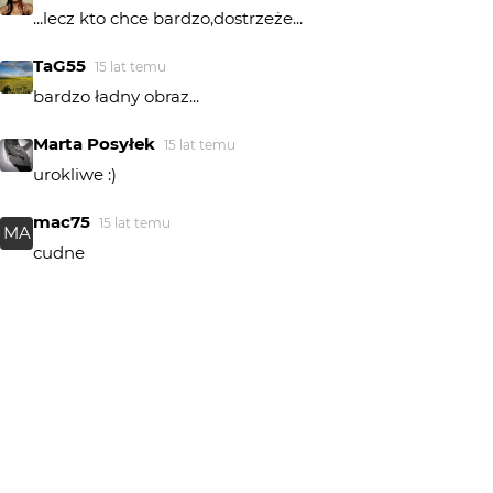
...lecz kto chce bardzo,dostrzeże...
TaG55
15 lat temu
bardzo ładny obraz...
Marta Posyłek
15 lat temu
urokliwe :)
mac75
15 lat temu
MA
cudne
MałaIw
15 lat temu
Wend i jego cudowne światło w każdym miejscu na
ziemi.... mam wrażenie że jesteście nierozłączni. I
dobrze, tak trzymaj :)
don matero
15 lat temu
DM
+++