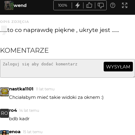
wend
100%
OPIS ZDJĘCIA
......to co naprawdę piękne , ukryte jest ......
KOMENTARZE
WYSYŁAM
nastka1101
11 lat temu
Chciałabym mieć takie widoki za oknem :)
ro4
14 lat temu
RO
bdb kadr
enoa
15 lat temu