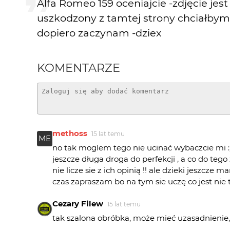
Alfa Romeo 159 oceniajcie -zdjęcie jes
uszkodzony z tamtej strony chciałbym b
dopiero zaczynam -dziex
KOMENTARZE
methoss
15 lat temu
ME
no tak moglem tego nie ucinać wybaczcie mi :)
jeszcze długa droga do perfekcji , a co do tego
nie licze sie z ich opinią !! ale dzieki jeszcze 
czas zapraszam bo na tym sie uczę co jest nie t
Cezary Filew
15 lat temu
tak szalona obróbka, może mieć uzasadnienie,
odbiera jej całą urodę, to trochę tak jakbyś ch