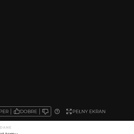
PER
DOBRE
PEŁNY EKRAN
DANE
 lat temu