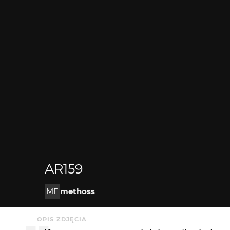
AR159
ME
methoss
OPIS ZDJĘCIA