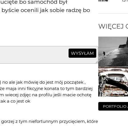
t ucięte bo samochód był
yście ocenili jak sobie radzę bo
WIĘCEJ
WYSYŁAM
 no ale jak mówię do jest mój początek ,
 że maja inni fikcyjne konata to tym bardziej
mam wiecej zdjęc na profilu jeśli macie ochotę
ak a co jest ok
PORTFOLIO
 gorzej z tym niefortunnym przycięciem, które
cąc pokazać piękną kobietę pokazał jej ucho,