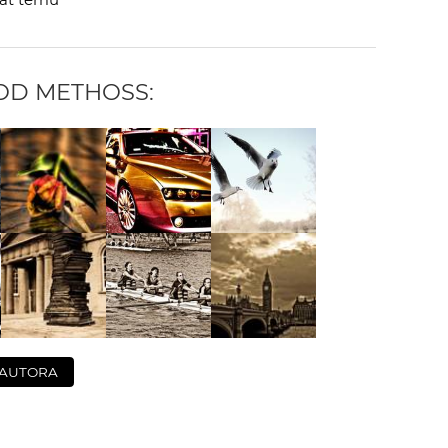
 OD
METHOSS
:
 AUTORA