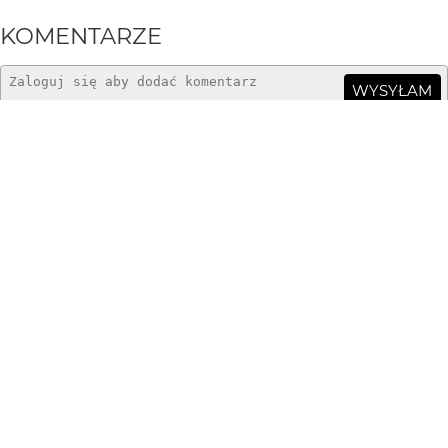
KOMENTARZE
WYSYŁAM
niegoq
15 lat temu
po drugiej stronie cienia...
Miras40
15 lat temu
Został Ci cień kota
Maciej Blum
15 lat temu
Mateusz - wgrałem to foto, a po dwóch godzinach
znalazłem tego kota na ulicy trafionego przez auto...
Szkoda...
Mateusz Maciejuk
15 lat temu