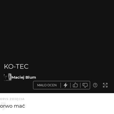
KO-TEC
Maciej Blum
MAŁO OCEN
OPIS ZDJĘCIA
orwo mać