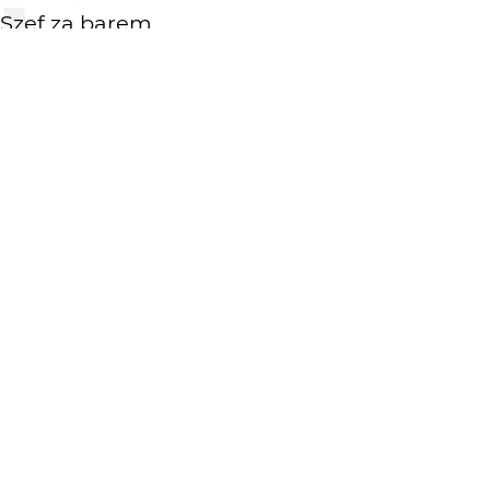
Szef za barem...
KOMENTARZE
WYSYŁAM
sllonko
15 lat temu
Grill też za barem??? I łapówka dla milicji taka
widoczna...
KATEGORIA
DODANE
Reporterskie
15 lat temu
WIĘCEJ OD
MOCZKOS
: